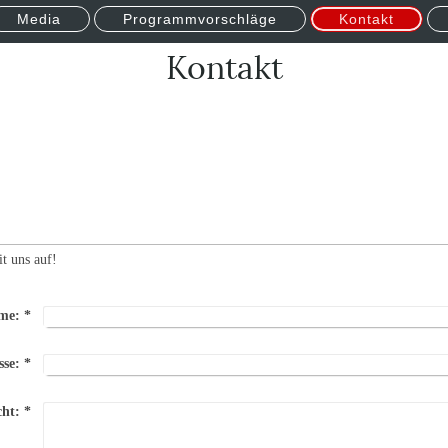
Media
Programmvorschläge
Kontakt
Kontakt
t uns auf!
me:
*
sse:
*
cht:
*